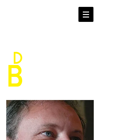
D
aniele
B
ragoni