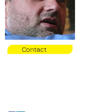
Contact
2 Kermacado
22320 PLUSSULIEN
Côte d'Armor - Bretagne - FRANCE
danielebragoni@hotmail.com
Tel:
00352 621 612 059
0033 (0)7 88 90 66 51